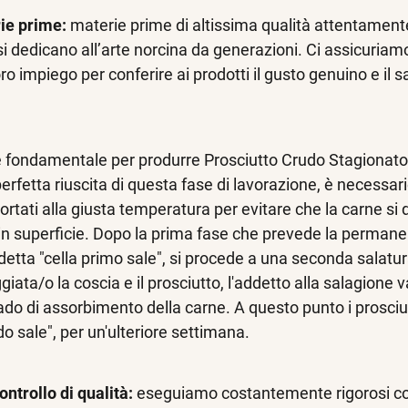
ie prime:
materie prime di altissima qualità attentamente
si dedicano all’arte norcina da generazioni. Ci assicuriamo
loro impiego per conferire ai prodotti il gusto genuino e i
e fondamentale per produrre Prosciutto Crudo Stagionato 
perfetta riuscita di questa fase di lavorazione, è necessa
ortati alla giusta temperatura per evitare che la carne si 
in superficie. Dopo la prima fase che prevede la permane
etta "cella primo sale", si procede a una seconda salatura
ata/o la coscia e il prosciutto, l'addetto alla salagione v
rado di assorbimento della carne. A questo punto i prosciut
 sale", per un'ulteriore settimana.
ontrollo di qualità:
eseguiamo costantemente rigorosi contro