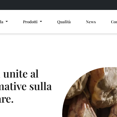
nda
Prodotti
Qualità
News
Con
 unite al
mative sulla
re.