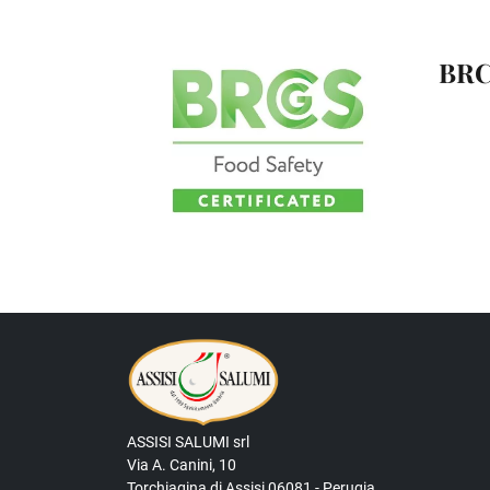
BRC
ASSISI SALUMI srl
Via A. Canini, 10
Torchiagina di Assisi 06081 - Perugia