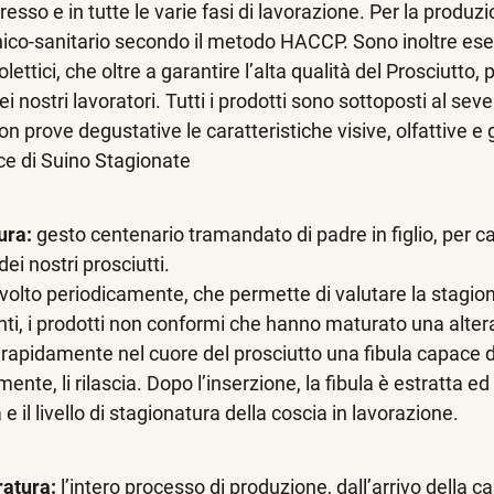
resso e in tutte le varie fasi di lavorazione. Per la produzi
enico-sanitario secondo il metodo HACCP. Sono inoltre eseg
lettici, che oltre a garantire l’alta qualità del Prosciutto,
i nostri lavoratori. Tutti i prodotti sono sottoposti al sev
n prove degustative le caratteristiche visive, olfattive e g
ce di Suino Stagionate
ura:
gesto centenario tramandato di padre in figlio, per 
ei nostri prosciutti.
olto periodicamente, che permette di valutare la stagionat
ti, i prodotti non conformi che hanno maturato una alter
rapidamente nel cuore del prosciutto una fibula capace di 
mente, li rilascia. Dopo l’inserzione, la fibula è estratta
e il livello di stagionatura della coscia in lavorazione.
ratura:
l’intero processo di produzione, dall’arrivo della c