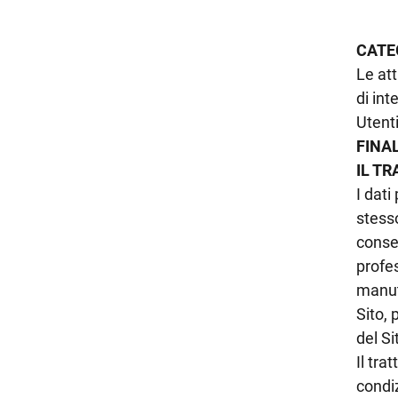
CATEG
Le att
di int
Utent
FINA
IL T
I dati
stesso
consen
profes
manut
Sito, 
del Si
Il tra
condiz