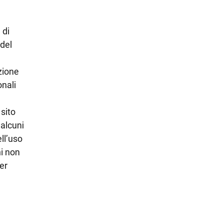
 di
 del
zione
onali
 sito
 alcuni
ll’uso
i non
er