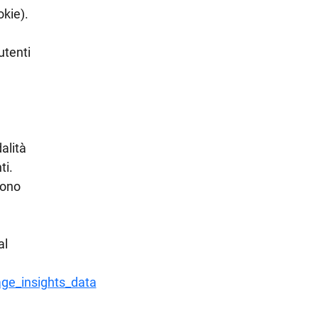
okie).
utenti
alità
ti.
sono
al
ge_insights_data