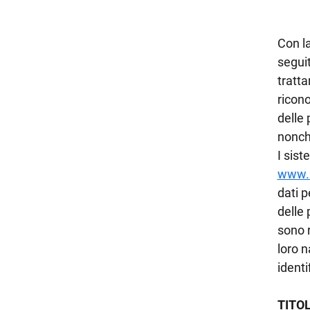
Con la
seguit
tratta
ricon
delle 
nonché
I sist
www.a
dati p
delle
sono r
loro 
identi
TITO