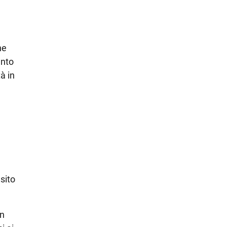
he
ento
à in
sito
in