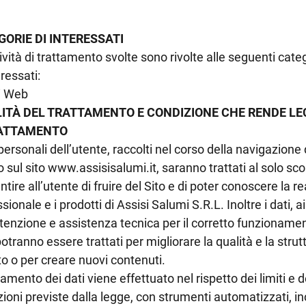
ORIE DI INTERESSATI
ività di trattamento svolte sono rivolte alle seguenti cate
eressati:
i Web
LITÀ DEL TRATTAMENTO E CONDIZIONE CHE RENDE LE
RATTAMENTO
 personali dell’utente, raccolti nel corso della navigazione 
 sul sito www.assisisalumi.it, saranno trattati al solo sco
tire all’utente di fruire del Sito e di poter conoscere la re
sionale e i prodotti di Assisi Salumi S.R.L. Inoltre i dati, ai 
enzione e assistenza tecnica per il corretto funzionamen
potranno essere trattati per migliorare la qualità e la strut
to o per creare nuovi contenuti.
ttamento dei dati viene effettuato nel rispetto dei limiti e d
ioni previste dalla legge, con strumenti automatizzati, in