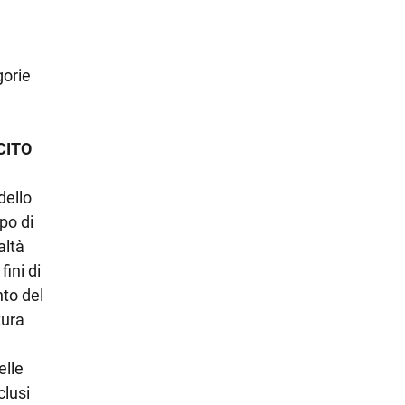
gorie
CITO
dello
po di
altà
fini di
to del
tura
elle
clusi