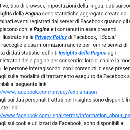
ivo, tipo di browser, impostazioni della lingua, dati sui co
sights
della
Pagina
sono statistiche aggregate create da
inati eventi registrati dai server di Facebook quando gli 
agiscono con le
Pagine
e i contenuti in esse presenti.
illustrato nella
Privacy Policy
di Facebook, il
Social
a
raccoglie e usa informazioni anche per fornire servizi di
ta di dati statistici definiti
Insights della Pagina
agli
stratori delle pagine per consentire loro di capire la mod
i le persone interagiscono con i contenuti in esse presen
tagli sulle modalità di trattamento eseguito da Facebook 
ibili al seguente link:
://www.facebook.com/privacy/explanation
agli sui dati personali trattati per Insights sono disponibili 
te link:
://www.facebook.com/legal/terms/information_about_pa
agli sui cookie utilizzati da Facebook, sono disponibili al