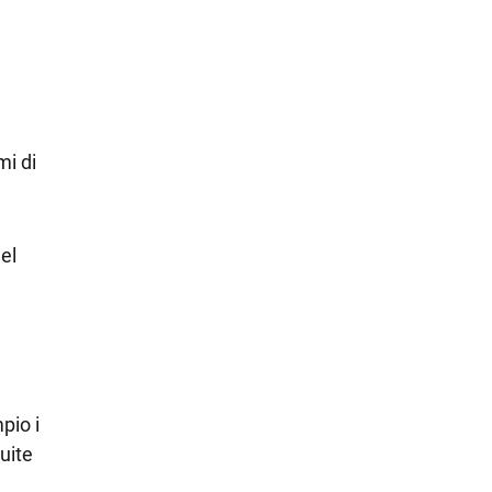
i di
el
pio i
guite