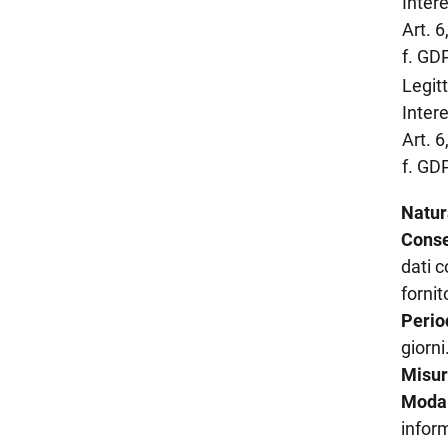
Inter
Art. 6,
f. GD
Legit
Inter
Art. 6,
f. GD
Natur
Conse
dati c
fornit
Perio
giorni
Misur
Modal
inform