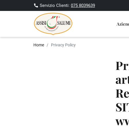
Servizio Clienti:
075 8039639
Azie
Home
Privacy Policy
Pr
ar
Re
S
ww