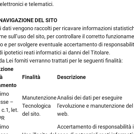
 elettronici e telematici.
 NAVIGAZIONE DEL SITO
 dati vengono raccolti per ricavare informazioni statistic
e sull’uso del sito, per controllare il corretto funzionam
to e per svolgere eventuale accertamento di responsabilit
i ipotetici reati informatici ai danni del Titolare.
 da Lei forniti verranno trattati per le seguenti finalità:
zione
tà
Finalità
Descrizione
amento
timo
Manutenzione
Analisi dei dati per eseguire
esse –
Tecnologica
l’evoluzione e manutenzione del 
 c.1, let.
del sito.
web.
PR
timo
Accertamento di responsabilità 