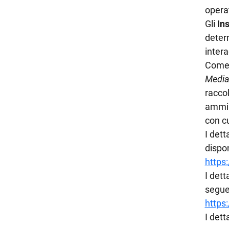
operat
Gli
In
determ
inter
Come 
Medi
raccol
ammini
con cu
I det
dispon
https
I dett
seguen
https
I dett