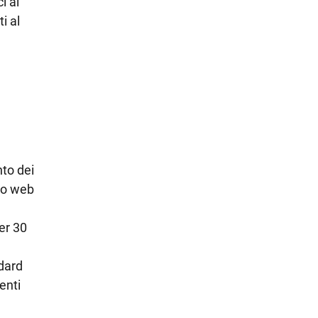
i ai
i al
to dei
zio web
er 30
dard
enti