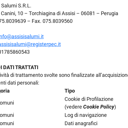
 Salumi S.R.L.
 Canini, 10 – Torchiagina di Assisi – 06081 – Perugia
075.8039639 – Fax. 075.8039560
info@assisisalumi.it
assisisalumi@registerpec.it
 01785860543
DI DATI TRATTATI
ività di trattamento svolte sono finalizzate all’acquisizion
ti dati personali:
oria
Tipo
Cookie di Profilazione
comuni
(vedere
Cookie Policy
)
comuni
Log di navigazione
comuni
Dati anagrafici