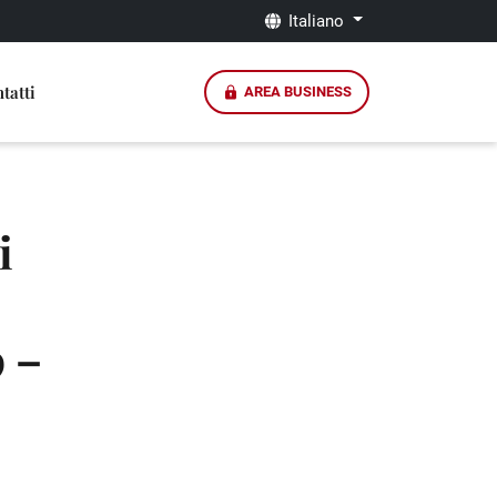
Italiano
tatti
AREA BUSINESS
i
 –