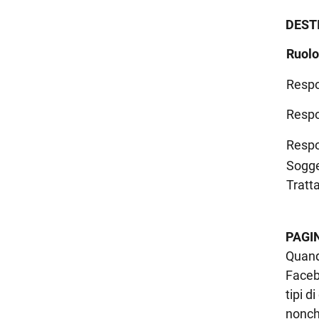
DEST
Ruolo
Respo
Respo
Respo
Sogge
Tratt
PAGI
Quand
Faceb
tipi d
nonché