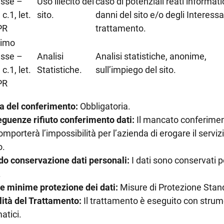
esse –
Uso illecito del
caso di potenziali reati informatic
 c.1, let.
sito.
danni del sito e/o degli Interessat
PR
trattamento.
timo
esse –
Analisi
Analisi statistiche, anonime,
 c.1, let.
Statistiche.
sull’impiego del sito.
PR
a del conferimento:
Obbligatoria.
guenze rifiuto conferimento dati:
Il mancato conferimen
omporterà l’impossibilità per l’azienda di erogare il servi
o.
do conservazione dati personali:
I dati sono conservati p
.
e minime protezione dei dati:
Misure di Protezione Stan
ità del Trattamento:
Il trattamento è eseguito con strum
atici.