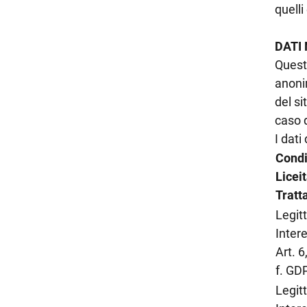
quelli
DATI
Questi
anonim
del si
caso d
I dati
Condi
Licei
Tratt
Legit
Inter
Art. 6,
f. GD
Legit