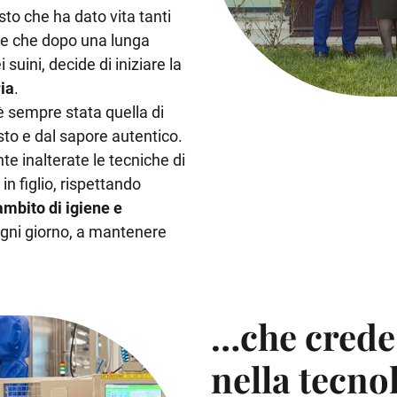
sto che ha dato vita tanti
re che dopo una lunga
uini, decide di iniziare la
ia
.
 è sempre stata quella di
usto e dal sapore autentico.
 inalterate le tecniche di
n figlio, rispettando
mbito di igiene e
ogni giorno, a mantenere
…che crede 
nella tecno