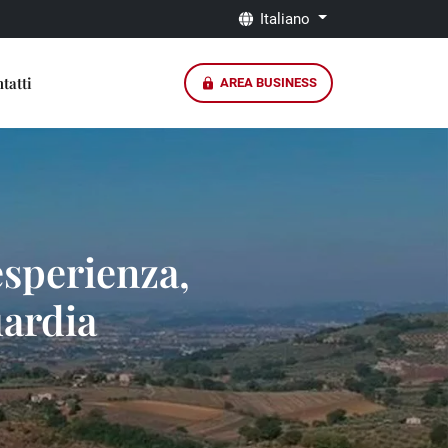
Italiano
tatti
AREA BUSINESS
esperienza,
uardia