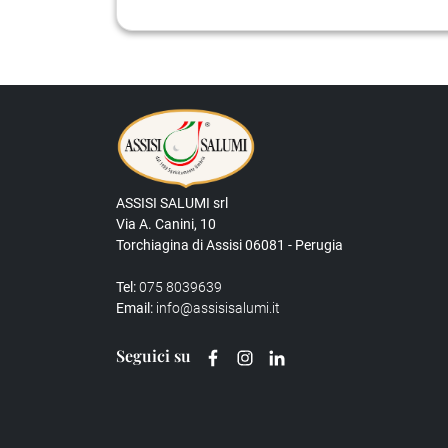
ASSISI SALUMI srl
Via A. Canini, 10
Torchiagina di Assisi 06081 - Perugia
Tel:
075 8039639
Email:
info@assisisalumi.it
Seguici su