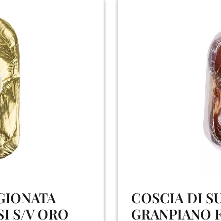
AGIONATA
COSCIA DI S
I S/V ORO
GRANPIANO F